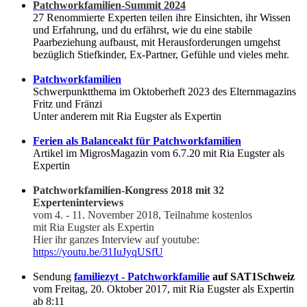
Patchworkfamilien-Summit 2024
27 Renommierte Experten teilen ihre Einsichten, ihr Wissen
und Erfahrung, und du erfährst, wie du eine stabile
Paarbeziehung aufbaust, mit Herausforderungen umgehst
bezüglich Stiefkinder, Ex-Partner, Gefühle und vieles mehr.
Patchworkfamilien
Schwerpunktthema im Oktoberheft 2023 des Elternmagazins
Fritz und Fränzi
Unter anderem mit Ria Eugster als Expertin
Ferien als Balanceakt für Patchworkfamilien
Artikel im MigrosMagazin vom 6.7.20 mit Ria Eugster als
Expertin
Patchworkfamilien-Kongress 2018 mit 32
Experteninterviews
vom 4. - 11. November 2018, Teilnahme kostenlos
mit Ria Eugster als Expertin
Hier ihr ganzes Interview auf youtube:
https://youtu.be/31IuJyqUSfU
Sendung
familiezyt - Patchworkfamilie
auf SAT1Schweiz
vom Freitag, 20. Oktober 2017, mit Ria Eugster als Expertin
ab 8:11